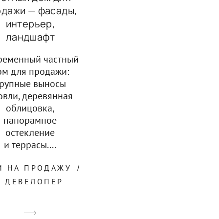
одажи — фасады,
интерьер,
ландшафт
ременный частный
ом для продажи:
рупные выносы
овли, деревянная
облицовка,
панорамное
остекление
и террасы....
М НА ПРОДАЖУ
ДЕВЕЛОПЕР